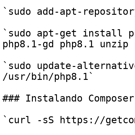
`sudo add-apt-repositor
`sudo apt-get install p
php8.1-gd php8.1 unzip 
`sudo update-alternativ
/usr/bin/php8.1`

### Instalando Composer

`curl -sS https://getco